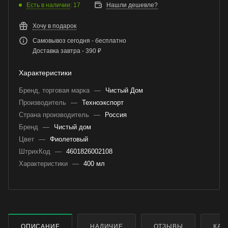
Есть в наличии
: 17
Нашли дешевле?
Хочу в подарок
Самовывоз сегодня - бесплатно
Доставка завтра - 390 ₽
Характеристики
Бренд, торговая марка
—
Чистый Дом
Производитель
—
Техноэкспорт
Страна производитель
—
Россия
Бренд
—
Чистый дом
Цвет
—
Фиолетовый
ШтрихКод
—
4601826002108
Характеристики
—
400 мл
ОПИСАНИЕ
НАЛИЧИЕ
ОТЗЫВЫ
КАК