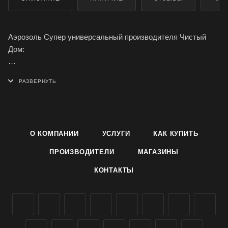
Аэрозоль Супер универсальный производителя Чистый
Дом:
- Для уничтожения всех видов ползающих и летающих
насекомых (мухи, комары, мошки, моль, осы, тараканы,
клопы, муравьи)
- Не оставляет пятен на коврах и мебели
О КОМПАНИИ
УСЛУГИ
КАК КУПИТЬ
- Оснащен распыляющей головкой двойного действия:
ПРОИЗВОДИТЕЛИ
МАГАЗИНЫ
обычное распыление и трубка для труднодоступных мест
КОНТАКТЫ
- Одного баллона достаточно для обработки 80 кв.м.
помещения