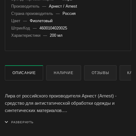
Производитель
—
Арнест / Arnest
Страна производитель
—
Россия
Цвет
—
Фиолетовый
ШтрихКод
—
4600104020025
Характеристики
—
200 мл
ОПИСАНИЕ
НАЛИЧИЕ
ОТЗЫВЫ
КАК
Лира от российского производителя Арнест (Arnest) -
средство для антистатической обработки одежды и
синтетических материалов.
Антистатик Лира придает синтетическим тканям
антистатические свойства, устраняет прилипание одежды к
телу, эффект искрения и треск.