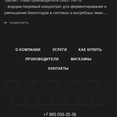
Тратан / Tratan производителя Letto / Летто
- водорастворимый концентрат для ферментирования и
уменьшения биоотходов в септиках и выгребных ямах.
Одна доза - 1 водорастворимый пакет на 2 кв.м.
Средство Tratan:
- уничтожает неприятные запахи органического
происхождения
О КОМПАНИИ
УСЛУГИ
КАК КУПИТЬ
- ускоряет естественные процессы разложения продуктов
жизнедеятельности человека и животных, а так же
ПРОИЗВОДИТЕЛИ
МАГАЗИНЫ
пищевых отходов, жира, туалетной бумаги, крахмала
КОНТАКТЫ
- избавляет от неудобств, связанных с частой откачкой и
очисткой выгребных ям
- позволяет осуществить быстрый запуск индивидуальных
очистных систем анаэробного и смешанного типа,
наращивание биомассы
- предотвращает обрастание жиром канализационных труб
- устраняет заиливание, расчищает дренажные стоки и
поля фильтрации.
+7 985 056-35-36