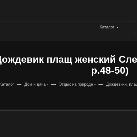
Каталог
Дождевик плащ женский Сле
р.48-50)
—
—
—
Каталог
Дом и дача
Отдых на природе
Дождевики, пла