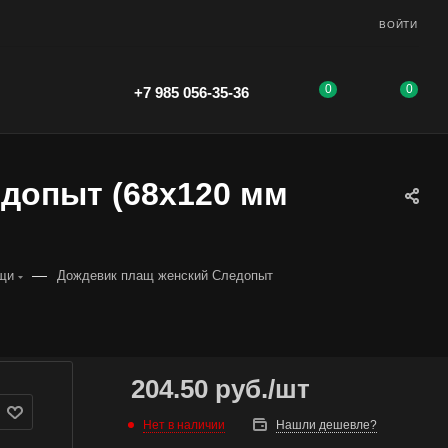
ВОЙТИ
0
0
+7 985 056-35-36
допыт (68х120 мм
—
щи
Дождевик плащ женский Следопыт
204.50
руб.
/шт
Нет в наличии
Нашли дешевле?