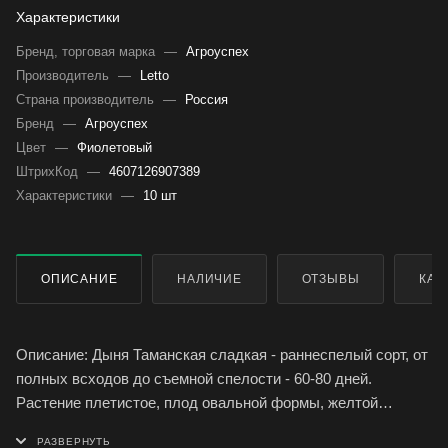
Характеристики
Бренд, торговая марка
—
Агроуспех
Производитель
—
Letto
Страна производитель
—
Россия
Бренд
—
Агроуспех
Цвет
—
Фиолетовый
ШтрихКод
—
4607126907389
Характеристики
—
10 шт
ОПИСАНИЕ
НАЛИЧИЕ
ОТЗЫВЫ
КАК
Описание: Дыня Таманская сладкая - раннеспелый сорт, от
полных всходов до съемной спелости - 60-80 дней.
Растение плетистое, плод овальной формы, желтой
окраски, без рисунка, гладкий с сетчатой сеткой средней