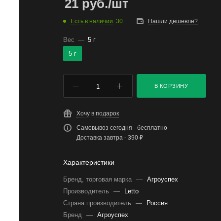
21
руб.
/шт
Есть в наличии
: 30
Нашли дешевле?
Вес
—
5 г
5 г
В КОРЗИНУ
Хочу в подарок
Самовывоз сегодня - бесплатно
Доставка завтра - 390 ₽
Характеристики
Бренд, торговая марка
—
Агроуспех
Производитель
—
Letto
Страна производитель
—
Россия
Бренд
—
Агроуспех