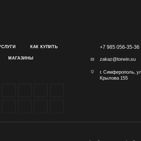
 указаны на упаковке.
оли Московской белой можно в количестве минимум 10 упаково
 и Крыму, доставка по всей России.
УСЛУГИ
КАК КУПИТЬ
+7 985 056-35-36
МАГАЗИНЫ
zakaz@torwin.su
г. Симферополь, у
Крылова 155