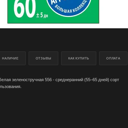
НАЛИЧИЕ
ОТЗЫВЫ
КАК КУПИТЬ
ОПЛАТА
елая зеленостручная 556 - среднеранний (55–65 дней) сорт
льзования.
ысотой 30-35 см, стручки светло-зеленые, изогнутые, со слабо
нтным слоем.
ичный вкус; универсальное назначение.