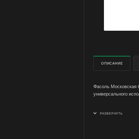
ОПИСАНИЕ
Фасоль Московская б
универсального испо
Растение кустовое, в
выраженным пергаме
Ценность сорта: Отл