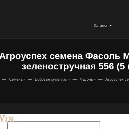
Каталог
Агроуспех семена Фасоль 
зеленостручная 556 (5 г 
—
—
—
—
Семена
Бобовые культуры
Фасоль
Агроуспех се