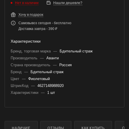
Нет в наличии
Нашли дешевле?
Хочу в подарок
Самовывоз сегодня - бесплатно
Доставка завтра - 390 ₽
Характеристики
Бренд, торговая марка
—
Бдительный страж
Производитель
—
Аванти
Страна производитель
—
Россия
Бренд
—
Бдительный страж
Цвет
—
Фиолетовый
ШтрихКод
—
4627148988920
Характеристики
—
1 шт
НАЛИЧИЕ
ОТЗЫВЫ
КАК КУПИТЬ
ОП