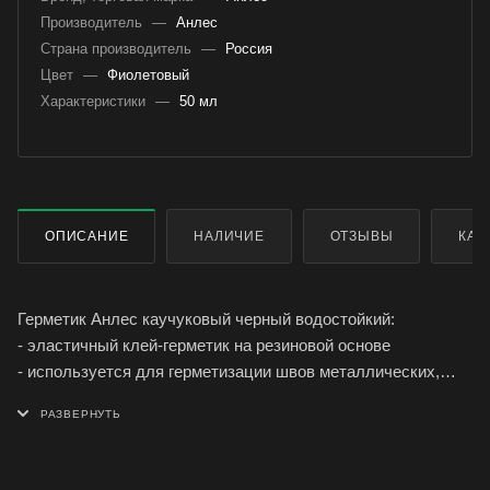
Производитель
—
Анлес
Страна производитель
—
Россия
Цвет
—
Фиолетовый
Характеристики
—
50 мл
ОПИСАНИЕ
НАЛИЧИЕ
ОТЗЫВЫ
КАК
Герметик Анлес каучуковый черный водостойкий:
- эластичный клей-герметик на резиновой основе
- используется для герметизации швов металлических,
резиновых и деревянных поверхностей;
- подходит для заделки трещин на стеклах, уплотнения
резьбовых и механических соединений, гашения звуковых
вибраций в радиоаппаратуре