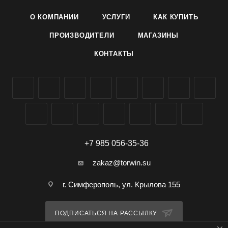
- обладает высокой эластичностью после высыхания
О КОМПАНИИ
УСЛУГИ
КАК КУПИТЬ
- не пересыхает и не становится ломким
- не повреждает лакокрасочных покрытий
ПРОИЗВОДИТЕЛИ
МАГАЗИНЫ
- имеет температуроустойчивость от –200 С до +700 С
КОНТАКТЫ
- время образования пленки при температуре 20 С - 40-50
минут, время полного отверждения – 24 часа.
+7 985 056-35-36
zakaz@torwin.su
г. Симферополь, ул. Крылова 155
ПОДПИСАТЬСЯ НА РАССЫЛКУ