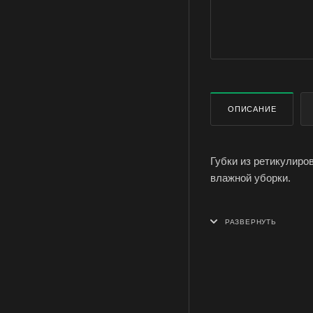
ОПИСАНИЕ
Губки из ретикулиро
влажной уборки.
Крупнопористый поро
бережную чистку.
Размер губок Лайма 2,