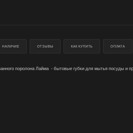
НАЛИЧИЕ
ОТЗЫВЫ
КАК КУПИТЬ
ОПЛАТА
ванного поролона Лайма - бытовые губки для мытья посуды и п
лон дает обильную пену, а деликатный чистящий слой обеспеч
9 х 9,2 х 8 см, в упаковке 2 штуки.