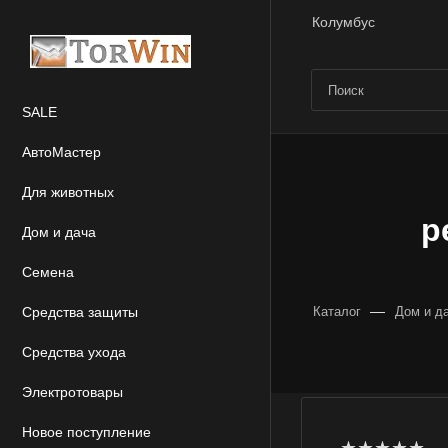
Колумбус
SALE
АвтоМастер
Для животных
р
Дом и дача
Семена
—
Средства защиты
Каталог
Дом и д
Средства ухода
Электротовары
Новое поступление