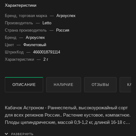
Характеристики
Бренд, торговая марка
—
Агроуспех
Производитель
—
Letto
Страна производитель
—
Россия
Бренд
—
Агроуспех
Цвет
—
Фиолетовый
ШтрихКод
—
4660018791114
Характеристики
—
2 г
ОПИСАНИЕ
НАЛИЧИЕ
ОТЗЫВЫ
КАК
Кабачок Астроном - Раннеспелый, высокоурожайный сорт
для всех регионов России.. Растение кустовое, компактное.
Плоды цилиндрические, массой 0,9-1,2 кг, длиной 16-18 см,
с гладкой кожицей, белой мякотью, содержат много