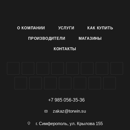
витаминов. Прекрасно подходит для консервирования,
потребления в свежем виде и приготовления кабачковой
икры. Не требует обработок против болезней. Урожайность
товарных плодов 590-1293 ц/га
О КОМПАНИИ
УСЛУГИ
КАК КУПИТЬ
Семена раннего кабачка сорта Астроном производителя
Агроуспех ТД Летто (Letto) можно заказать и купить оптом в
ПРОИЗВОДИТЕЛИ
МАГАЗИНЫ
Симферополе, Крыму, доставка по всей России.
КОНТАКТЫ
+7 985 056-35-36
zakaz@torwin.su
г. Симферополь, ул. Крылова 155