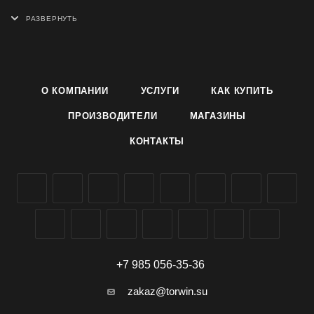
шелка, смеси натуральных и синтетических волокон.
Свойства: Краситель для ткани Джинса подходит для
ручной и машинной окраски; рассчитан на 300-500 грамм
чистой сухой ткани в зависимости от желаемой
О КОМПАНИИ
УСЛУГИ
КАК КУПИТЬ
насыщенности цвета и типа окрашиваемой ткани.
ПРОИЗВОДИТЕЛИ
МАГАЗИНЫ
Применение: Желаемый результат при окрашивании
КОНТАКТЫ
Красителем Джинса серия эконом можно получить только
при соблюдении инструкции (см. на упаковке).
Приобретение: Купить Краситель для ткани Джинса эконом
возможно оптом в Симферополе и Крыму.
+7 985 056-35-36
zakaz@torwin.su