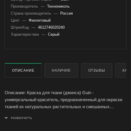
Производитель
—
Технониколь
Страна производитель
—
Россия
Цвет
—
Фиолетовый
ШтрихКод
—
4612746020240
Характеристики
—
Серый
ОПИСАНИЕ
НАЛИЧИЕ
ОТЗЫВЫ
КАК
Описание: Краска для ткани (джинса) Guin -
универсальный краситель, предназначенный для окраски
тканей из натуральных растительных и смешанных
волокон, содержащих минимум 60% хлопка, льна и
вискозы.
Ислользование: Для окраски джинсовых тканей и изделий