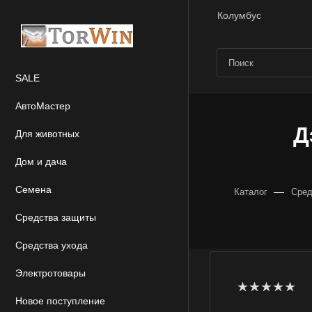
Колумбус
SALE
АвтоМастер
Д
Для животных
Дом и дача
Семена
—
Каталог
Сред
Средства защиты
Средства ухода
Электротовары
Новое поступление