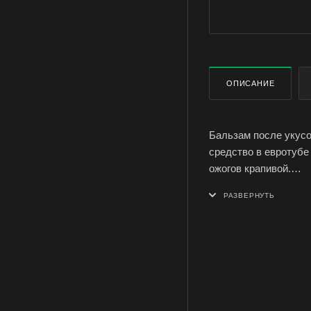
ОПИСАНИЕ
Бальзам после укусо
средство в евротубе
ожогов крапивой.
Бальзам Лесной соде
снимает кожный зуд 
регенерирует кожный
Бальзам после укусо
дальнейшее воспал
Бальзам Лесной посл
Симферополе и Крыму