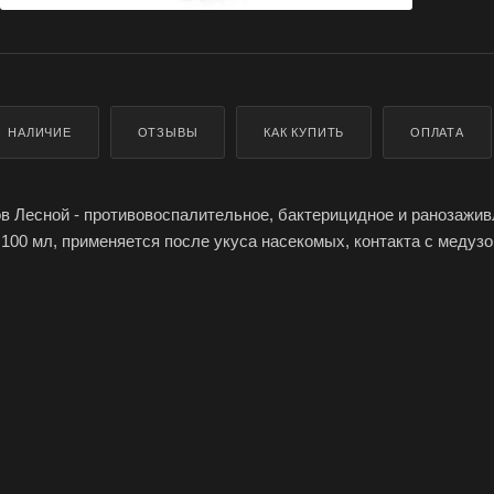
НАЛИЧИЕ
ОТЗЫВЫ
КАК КУПИТЬ
ОПЛАТА
в Лесной - противовоспалительное, бактерицидное и ранозажи
 100 мл, применяется после укуса насекомых, контакта с медузо
ржит лечебные экстракты ромашки, эвкалипта и гвоздики, быс
и раздражение, имеет антисептические и разнозаживляющие сво
 покров.
в Лесной смягчает и увлажняет поврежденную кожу, предотвра
ение и инфицирование.
е укуса насекомых можно заказать и купить оптом и в розницу 
, доставка по России.