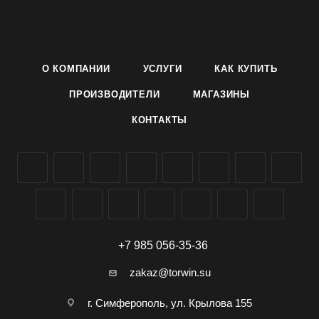
Растение среднерослое, высотой 145-150 см, початок
массой 145-150 г, сладкий, зерно желтое.
Ценность сорта: Универсальное использвание; высокие
О КОМПАНИИ
УСЛУГИ
КАК КУПИТЬ
вкусовые качества.
ПРОИЗВОДИТЕЛИ
МАГАЗИНЫ
Условия выращивания указаны на упаковке. Заказать
КОНТАКТЫ
семена кукурузы сорта Лакомка Белогорья можно в
количестве от 10 упаковок, оптовая продажа в
Симферополе и Крыму, доставка по всей России.
+7 985 056-35-36
zakaz@torwin.su
г. Симферополь, ул. Крылова 155