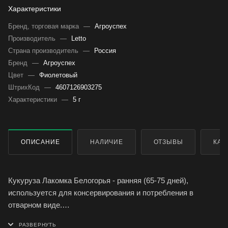
Характеристики
Бренд, торговая марка
—
Агроуспех
Производитель
—
Letto
Страна производитель
—
Россия
Бренд
—
Агроуспех
Цвет
—
Фиолетовый
ШтрихКод
—
4607126903275
Характеристики
—
5 г
ОПИСАНИЕ
НАЛИЧИЕ
ОТЗЫВЫ
КАК
Кукуруза Лакомка Белогорья - ранняя (65-75 дней),
используется для консервирования и потребления в
отварном виде.