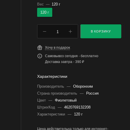
Вес
—
120 г
120 г
В КОРЗИНУ
Хочу в подарок
Самовывоз сегодня - бесплатно
Доставка завтра - 390 ₽
Характеристики
Производитель
—
Оборонхим
Страна производитель
—
Россия
Цвет
—
Фиолетовый
ШтрихКод
—
4620769132208
Характеристики
—
120 г
Цена действительна только для интернет-