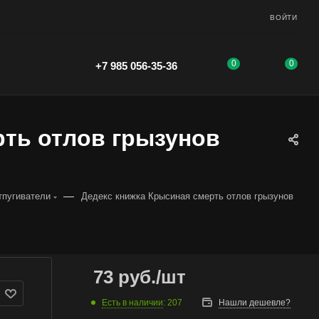
ВОЙТИ
0
0
+7 985 056-35-36
рть отлов грызунов
)
—
тпугиватели
Дедекс книжка Крысиная смерть отлов грызунов
73
руб.
/шт
Есть в наличии
: 207
Нашли дешевле?