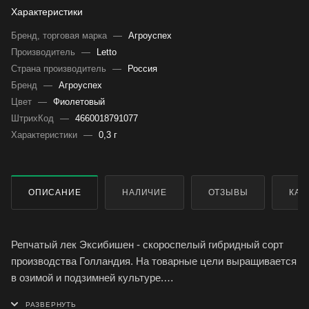
Характеристики
Бренд, торговая марка
—
Агроуспех
Производитель
—
Letto
Страна производитель
—
Россия
Бренд
—
Агроуспех
Цвет
—
Фиолетовый
ШтрихКод
—
4660018791077
Характеристики
—
0,3 г
ОПИСАНИЕ
НАЛИЧИЕ
ОТЗЫВЫ
КАК
Репчатый лек Эксибишен - скороспелый гибридный сорт
производства Голландия. На товарные цели выращивается
в озимой и подзимней культуре.
Отличительная особенность сорта - формирование