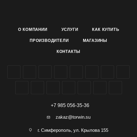
луковиц на коротком дне, способствующая получению
раннего урожая в июне.
Место для посева выбирают открытое, солнечное, сухое.
Перед посевом замачивают семена на сутки в воде, а
О КОМПАНИИ
УСЛУГИ
КАК КУПИТЬ
затем подсушивают. Посев производят в марте-апреле.
Глубина заделки семян 1-1,5 см. До появления всходов не
ПРОИЗВОДИТЕЛИ
МАГАЗИНЫ
допускать пересыхания почвы. Особое внимание при
КОНТАКТЫ
выращивании лука из семян уделяют рыхлениям, поливам
и подкормкам.
Семена репчатого лука голландского сорта Эксибишен F1
производителя Агроуспех ТД Летто (Letto) можно заказать и
купить оптом в Симферополе, Крыму, доставка по всей
России.
+7 985 056-35-36
zakaz@torwin.su
г. Симферополь, ул. Крылова 155