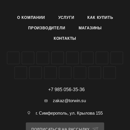
месяцев, меньше других сортов поражается мучнистой
росой.
О КОМПАНИИ
УСЛУГИ
КАК КУПИТЬ
Условия и способ выращивания указан на упаковке.
Семена репчатого лука сорта Халцедон производителя
ПРОИЗВОДИТЕЛИ
МАГАЗИНЫ
Агроуспех ТД Летто (Letto) можно заказать и купить оптом в
КОНТАКТЫ
Симферополе, Крыму, доставка по всей России.
+7 985 056-35-36
zakaz@torwin.su
г. Симферополь, ул. Крылова 155
ПОДПИСАТЬСЯ НА РАССЫЛКУ