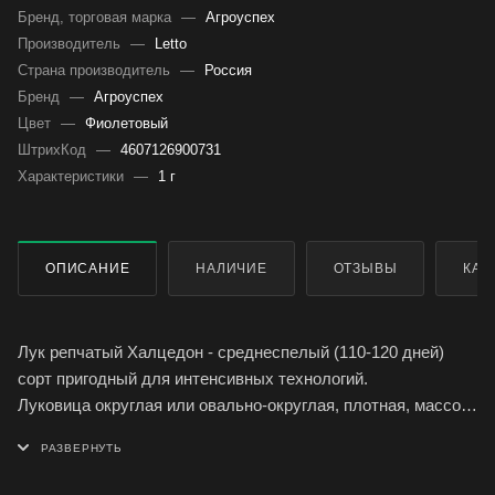
Бренд, торговая марка
—
Агроуспех
Производитель
—
Letto
Страна производитель
—
Россия
Бренд
—
Агроуспех
Цвет
—
Фиолетовый
ШтрихКод
—
4607126900731
Характеристики
—
1 г
ОПИСАНИЕ
НАЛИЧИЕ
ОТЗЫВЫ
КАК
Лук репчатый Халцедон - среднеспелый (110-120 дней)
сорт пригодный для интенсивных технологий.
Луковица округлая или овально-округлая, плотная, массой
80-150 г, наружные чешуи коричнево-бронзовые, вкус
острый.
Урожайность до 5,5 кг/м2, отличная лежкость до 10