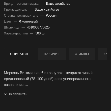
Бренд, торговая марка
—
Ваше хозяйство
Производитель
—
Ваше хозяйство
Страна производитель
—
Россия
Цвет
—
Фиолетовый
ШтрихКод
—
4610008778625
Характеристики
—
300 шт
ОПИСАНИЕ
НАЛИЧИЕ
ОТЗЫВЫ
КАК
Морковь Витаминная 6 в гранулах - неприхотливый
среднеспелый (78–100 дней) сорт универсального
назначения.
Корнеплод цилиндрический, длиной 15–17 см, массой 100–
160 г, мякоть оранжевая, сладкая, сочная, сердцевина
маленькая.
Ценность сорта: высокая урожайность, отличный вкус,