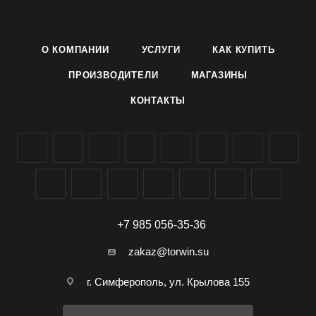
формальдегид.
Состав: вода очищенная, лауретсульфат натрия,
О КОМПАНИИ
УСЛУГИ
КАК КУПИТЬ
олефинсульфонат, диэтаноламид жирных кислот
кокосового масла, хлорид натрия, лимонная кислота,
ПРОИЗВОДИТЕЛИ
МАГАЗИНЫ
триклозан, парфюмерная композиция,
КОНТАКТЫ
метилхлороизотиазолинон (и) метилизотиазолинон,
красители Е110.
ГОСТ 31696-2012
Характеристики
НДС: 20%
Объем: 300 мл
+7 985 056-35-36
Подходящий тип кожи: для всех типов
zakaz@torwin.su
Эффект от использования: смягчение
Отдушка: фруктовая
г. Симферополь, ул. Крылова 155
Тип дозирования: пуш-пул
Вид упаковки: флакон