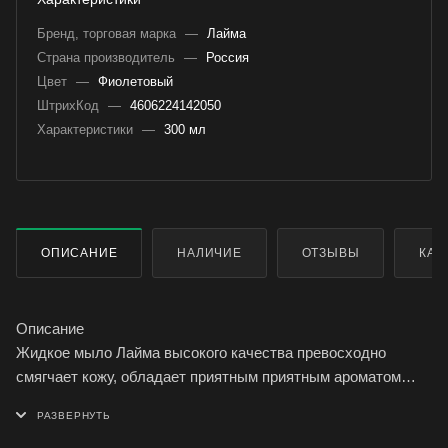
Бренд, торговая марка
—
Лайма
Страна производитель
—
Россия
Цвет
—
Фиолетовый
ШтрихКод
—
4606224142050
Характеристики
—
300 мл
ОПИСАНИЕ
НАЛИЧИЕ
ОТЗЫВЫ
КАК
Описание
Жидкое мыло Лайма высокого качества превосходно
смягчает кожу, обладает приятным приятным ароматом
персика. Универсального применения, идеально подходит
как для использования дома, так и в офисе. Не содержит