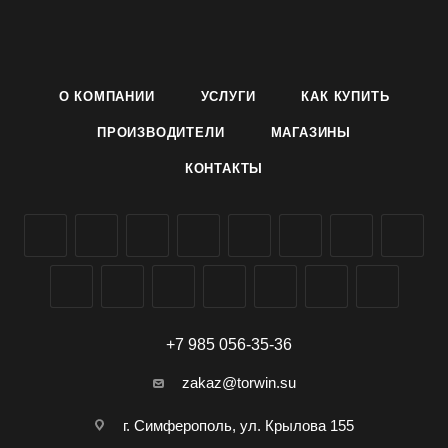
Сорт ценится за высокую урожайность.
Семена огурца сорта Герман F1 производителя Агроуспех
ТД Летто (Letto) можно заказать и купить оптом в
Симферополе, Крыму, доставка по всей России.
О КОМПАНИИ
УСЛУГИ
КАК КУПИТЬ
ПРОИЗВОДИТЕЛИ
МАГАЗИНЫ
КОНТАКТЫ
+7 985 056-35-36
zakaz@torwin.su
г. Симферополь, ул. Крылова 155