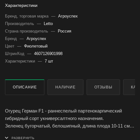
Характеристики
Бренд, торговая марка
—
Агроуспех
Производитель
—
Letto
Страна производитель
—
Россия
Бренд
—
Агроуспех
Цвет
—
Фиолетовый
ШтрихКод
—
4607126901998
Характеристики
—
7 шт
ОПИСАНИЕ
НАЛИЧИЕ
ОТЗЫВЫ
КАК
Огурец Герман F1 - раннеспелый партенокарпический
гибридный сорт укниверсалтного назначения.
Зеленец бугорчатый, белошипный, длина плода 10-11 см,
отличный вкус, без горечи.