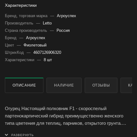
Характеристики
Бренд, торговая марка
—
Агроуспех
Производитель
—
Letto
Страна производитель
—
Россия
Бренд
—
Агроуспех
Цвет
—
Фиолетовый
ШтрихКод
—
4607126906320
Характеристики
—
8 шт
ОПИСАНИЕ
НАЛИЧИЕ
ОТЗЫВЫ
КАК
Огурец Настоящий полковник F1 - скороспелый
партенокарпический гибрид преимущественно женского
типа цветения для теплиц, парников, открытого грунта.
Характеризуется дружной отдачей урожая и