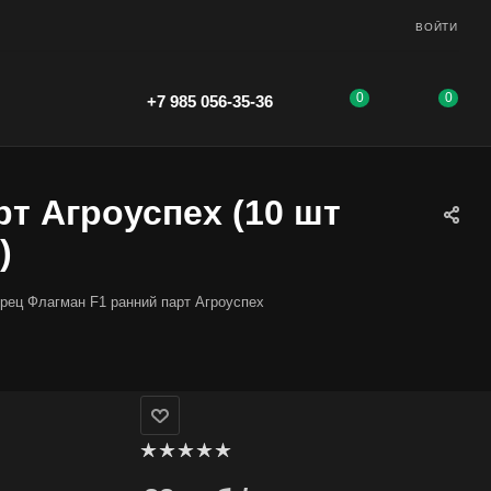
ВОЙТИ
0
0
+7 985 056-35-36
т Агроуспех (10 шт
)
рец Флагман F1 ранний парт Агроуспех