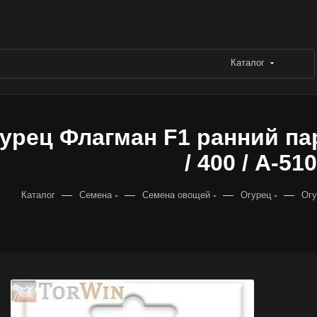
Каталог
урец Флагман F1 ранний пар
/ 400 / А-510
—
—
—
—
Каталог
Семена
Семена овощей
Огурец
Огу