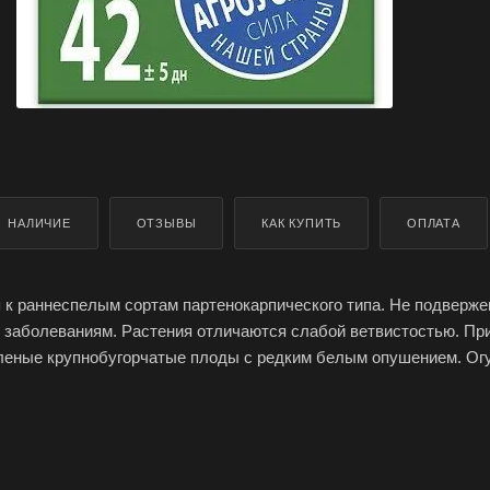
НАЛИЧИЕ
ОТЗЫВЫ
КАК КУПИТЬ
ОПЛАТА
 к раннеспелым сортам партенокарпического типа. Не подверже
 заболеваниям. Растения отличаются слабой ветвистостью. Пр
еленые крупнобугорчатые плоды с редким белым опушением. Ог
линдрическую форму. Мякоть обладает великолепным вкусом б
универсален в плане кулинарного использования: пригоден для п
, засолки и т.п. Годится для коммерческого выращивания из-за
о вида и способности давать обильные урожаи.