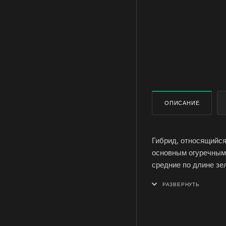
ОПИСАНИЕ
Гибрид, относящийся
основным огуречным
средние по длине з
имеют удлиненно-ци
нотки горечи. Сорт 
свежим, консервации
эстетичного внешнег