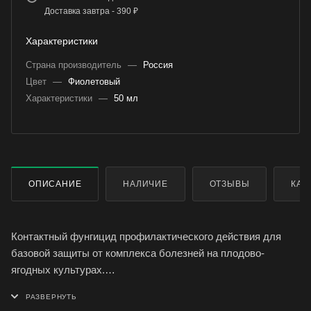
Доставка завтра - 390 ₽
Характеристики
Страна производитель
—
Россия
Цвет
—
Фиолетовый
Характеристики
—
50 мл
ОПИСАНИЕ
НАЛИЧИЕ
ОТЗЫВЫ
КАК
Контактный фунгицид профилактического действия для
базовой защиты от комплекса болезней на плодово-
ягодных культурах.
Действует от 0 до 35 градусов, обработка с ранней весны
до поздней осени.