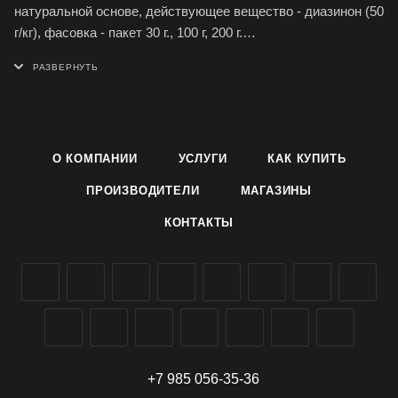
натуральной основе, действующее вещество - диазинон (50
г/кг), фасовка - пакет 30 г., 100 г, 200 г.
Приманка Медветокс полностью готова к применению,
усиленная формула, эффективное действие, для гибели
вредителя достаточно поедания одной гранулы. Препарат
эффективен также против садовых муравьев.
Медветокс Грин Бэлт можно купить в Симферополе,
О КОМПАНИИ
УСЛУГИ
КАК КУПИТЬ
заказать доставку по Крыму, в Севастополь и Россию.
ПРОИЗВОДИТЕЛИ
МАГАЗИНЫ
КОНТАКТЫ
+7 985 056-35-36