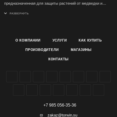
предназначенная для защиты растений от медведки и
проволочника.
Свойства: Гранулы Rubit (Рубит) полностью готовы к
применению; применяются населением для уничтожения
медведки и проволочника в личных подсобных хозяйствах;
О КОМПАНИИ
УСЛУГИ
КАК КУПИТЬ
изготовлены на основе имидаклоприда (5 г/кг ); гибель
насекомых наступает в течение 3-х часов после поедания
ПРОИЗВОДИТЕЛИ
МАГАЗИНЫ
приманки; не оказывает фитотоксического действия на
КОНТАКТЫ
защищаемые культуры.
Применение: Гранулы Рофатокс равномерно внести в почву
до посадки клубней (луковиц растений) с последующей
заделкой на глубину 3-5 см - от медведки; на глубину 5-10
см - от проволочника; или в период вегетации. Расход
приманки - 30 г на 10 кв.м..
+7 985 056-35-36
zakaz@torwin.su