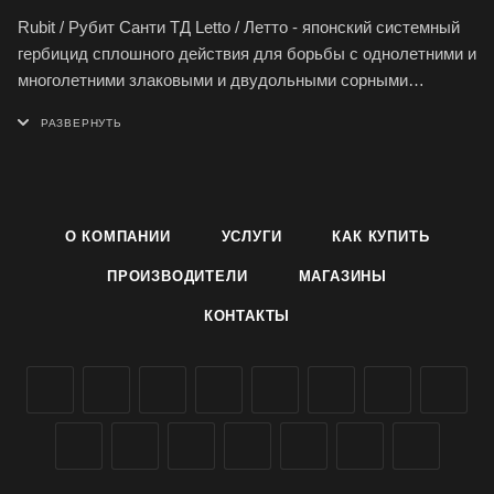
Rubit / Рубит Санти ТД Letto / Летто - японский системный
гербицид сплошного действия для борьбы с однолетними и
многолетними злаковыми и двудольными сорными
растениями.
Истребитель всех сорняков Рубит применяется на
площадях посадки картофеля, подсолнечника, капусты,
томатов, на стерне и паровых полях, в виноградниках и
О КОМПАНИИ
УСЛУГИ
КАК КУПИТЬ
фруктовых садах, на землях несельскохозяйственного
назначения.
ПРОИЗВОДИТЕЛИ
МАГАЗИНЫ
КОНТАКТЫ
Гербицид Rubit Санти совместим со многими гербицидами,
поэтому подходит для приготовления смесей; видимые
признаки воздействия на сорные растения видны на 4-7
день (однолетние) и 10-14 день (многолетние) после
обработки; защитное гербицидное действие сохраняется в
течение 1 месяца и более.