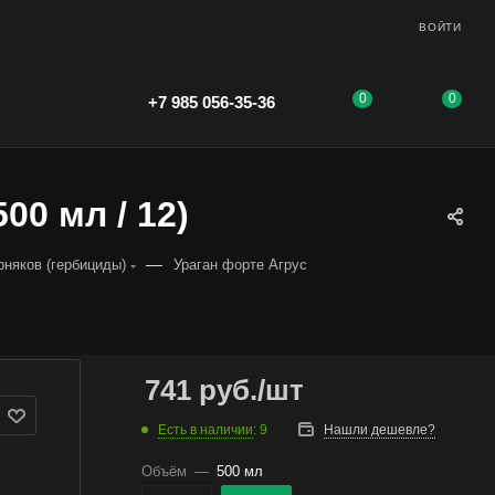
ВОЙТИ
0
0
+7 985 056-35-36
00 мл / 12)
—
рняков (гербициды)
Ураган форте Агрус
741
руб.
/шт
Есть в наличии
: 9
Нашли дешевле?
Объём
—
500 мл