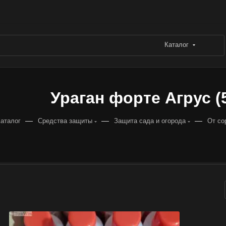
Каталог
Ураган форте Агрус (5
—
—
—
аталог
Средства защиты
Защита сада и огорода
От со