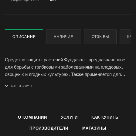
ОПИСАНИЕ
НАЛИЧИЕ
ОТЗЫВЫ
КАК
Средство защиты растений Фундазол - предназначенное
для борьбы с грибковыми заболеваниями на плодовых,
овощных и ягодных культурах. Также применяется для
цветов. орхидей, хвойных растениях. Он является
фунгицидом и протравителем с широким спектром
системного действия, эффективным против множества
грибковых болезней, которые поражают семена и листья
растений. Фундазол профи обладает как защитными
О КОМПАНИИ
УСЛУГИ
КАК КУПИТЬ
(профилактическими), так и лечебными свойствами. Этот
препарат имеет широкий спектр действия и может быть
ПРОИЗВОДИТЕЛИ
МАГАЗИНЫ
использован практически в любой стране мира, в любых