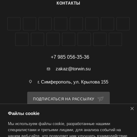
КОНТАКТЫ
климатических условиях - от засушливых до тропических.
Он эффективен на более чем 30 сельскохозяйственных
культурах. Инструкция по применению проста и удобна.
Препарат легко смешивается с водой и может быть
эффективно использован для протравливания семян,
полива почвы и опрыскивания вегетирующих растений. Для
приготовления рабочего раствора достаточно развести 1 г
препарата в небольшом количестве воды, затем довести
+7 985 056-35-36
объем раствора до 1 литра.
zakaz@torwin.su
г. Симферополь, ул. Крылова 155
ПОДПИСАТЬСЯ НА РАССЫЛКУ
Файлы cookie
ПОЛИТИКА КОНФИДЕНЦИАЛЬНОСТИ
Мы используем файлы cookie, разработанные нашими
специалистами и третьими лицами, для анализа событий на
нашем веб-сайте, что позволяет нам улучшать взаимодействие