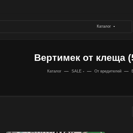
Каталог
Вертимек от клеща (5
—
—
—
Каталог
SALE
От вредителей