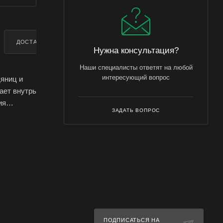
ДОСТАВКА
ДОПОЛНИТЕЛЬНО
Нужна консультация?
Наши специалисты ответят на любой
интересующий вопрос
яниц и
ает внутрь
ия
ЗАДАТЬ ВОПРОС
редителя
ть
 в защите
чение
репарата\.
ипса и
ицидам\,
ПОДПИСАТЬСЯ НА
вует на