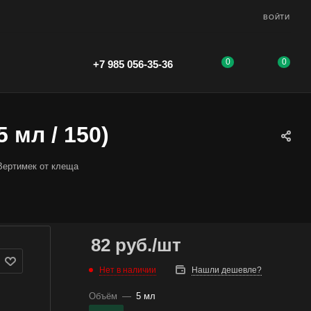
ВОЙТИ
0
0
+7 985 056-35-36
 мл / 150)
Вертимек от клеща
82
руб.
/шт
Нет в наличии
Нашли дешевле?
Объём
—
5 мл