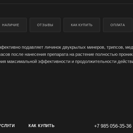
НАЛИЧИЕ
ОТЗЫВЫ
КАК КУПИТЬ
ОПЛАТА
ективно подавляет личинок двукрылых минеров, трипсов, мед
часов после нанесения препарата на растение полностью проник
ения максимальной эффективности и продолжительности действ
, необходимо начинать обработки раньше, чем численность в
ского порога вредоносности. Опрыскивание должно обеспечива
пыл рабочего раствора.Преимущества: высокая эффективность
 трипса и минирующих насекомых.
ли\. скорость воздействия: Вредители прекращают питаться в те
ибель вредителей наступает через 3\-5 дней после применения п
ата: высокая эффективность в защите растений от клещей\, тр
х эффективность против клещей\, резистентных к другим акар
УСЛУГИ
КАК КУПИТЬ
+7 985 056-35-36
артнером в антирезистентных программах минимально воздейст