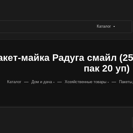
Каталог
акет-майка Радуга смайл (25х
пак 20 уп)
—
—
—
Каталог
Дом и дача
Хозяйственные товары
Пакеты,