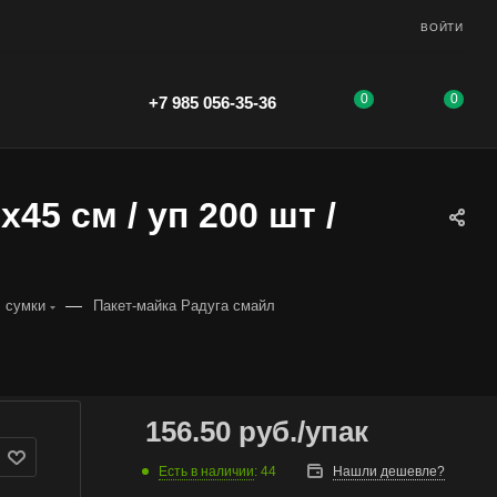
ВОЙТИ
0
0
+7 985 056-35-36
45 см / уп 200 шт /
—
 сумки
Пакет-майка Радуга смайл
156.50
руб.
/упак
Есть в наличии
: 44
Нашли дешевле?