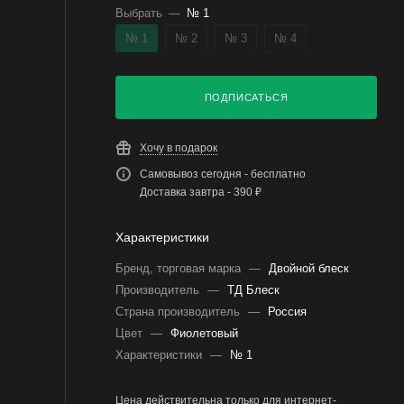
Выбрать
—
№ 1
№ 1
№ 2
№ 3
№ 4
ПОДПИСАТЬСЯ
Хочу в подарок
Самовывоз сегодня - бесплатно
Доставка завтра - 390 ₽
Характеристики
Бренд, торговая марка
—
Двойной блеск
Производитель
—
ТД Блеск
Страна производитель
—
Россия
Цвет
—
Фиолетовый
Характеристики
—
№ 1
Цена действительна только для интернет-