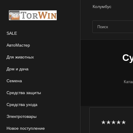
Колумбус
SALE
АвтоМастер
Су
Для животных
Дом и дача
Семена
Ката
Средства защиты
Средства ухода
Электротовары
Новое поступление