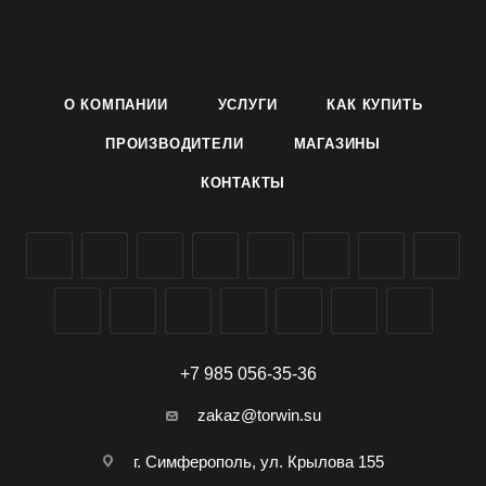
конусовидные, иногда призмовидные, направлены вверх.
Окраска в технической спелости зеленая, в биологической
- ярко-оранжевая. Число гнезд 2-3.
Масса плода 70-100 г. Отличные вкусовые качества.
О КОМПАНИИ
УСЛУГИ
КАК КУПИТЬ
Рекомендуется для использования в свежем виде,
домашней кулинарии и для консервирования.
ПРОИЗВОДИТЕЛИ
МАГАЗИНЫ
Семена перца сорта Оранж классик Агроуспех ТД Летто
КОНТАКТЫ
(Letto) можно заказать и купить оптом в Симферополе,
Крыму, доставка по всей России.
+7 985 056-35-36
zakaz@torwin.su
г. Симферополь, ул. Крылова 155