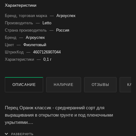
Характеристики
Бренд, торговая марка
—
Агроуспех
Производитель
—
Letto
Страна производитель
—
Россия
Бренд
—
Агроуспех
Цвет
—
Фиолетовый
ШтрихКод
—
4607126907044
Характеристики
—
0,1 г
ОПИСАНИЕ
НАЛИЧИЕ
ОТЗЫВЫ
КАК
Перец Оранж классик - среднеранний сорт для
выращивания в открытом грунте и под пленочными
укрытиями.
Растение полураскидистое, низкорослое. Плоды