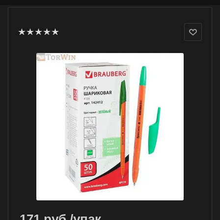
171
руб.
/упак