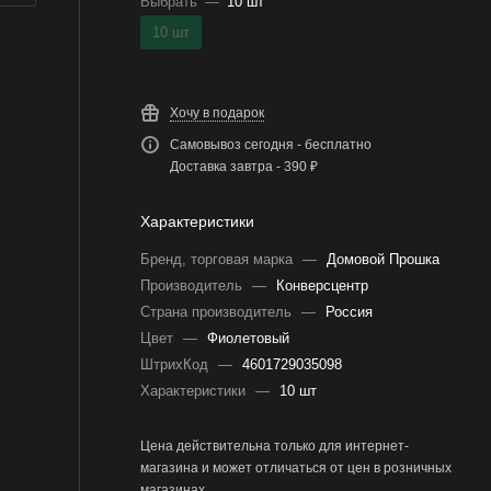
Выбрать
—
10 шт
10 шт
Хочу в подарок
Самовывоз сегодня - бесплатно
Доставка завтра - 390 ₽
Характеристики
Бренд, торговая марка
—
Домовой Прошка
Производитель
—
Конверсцентр
Страна производитель
—
Россия
Цвет
—
Фиолетовый
ШтрихКод
—
4601729035098
Характеристики
—
10 шт
Цена действительна только для интернет-
магазина и может отличаться от цен в розничных
магазинах