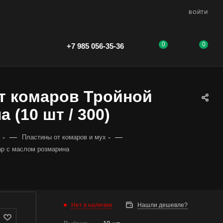
ВОЙТИ
0
0
+7 985 056-35-36
т комаров Тройной
 (10 шт / 300)
—
—
х
Пластины от комаров и мух
ар с маслом розмарина
Нет в наличии
Нашли дешевле?