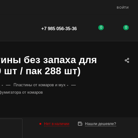
ВОЙТИ
0
0
+7 985 056-35-36
тины без запаха для
шт / пак 288 шт)
—
—
х
Пластины от комаров и мух
 фумигатора от комаров
Нет в наличии
Нашли дешевле?