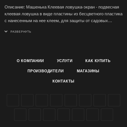
Описание: Машенька Клеевая ловушка-экран - подвесная
клеевая ловушка в виде пластины из бесцветного пластика
с нанесенным на нее клеем, для защиты от садовых
вредителей: тли, мух, мошки,
цветоеда, гусениц, муравьев, плодожорки, белокрылки.
Назначение: Ловушка-экран Машенька предназначена для
защиты от вредителей плодовых деревьев, овощных и
декоративных растений на открытом грунте, в парниках и
О КОМПАНИИ
УСЛУГИ
КАК КУПИТЬ
теплицах.
Состав: Каучук– 52 %, производные полиизобутилена - 25
ПРОИЗВОДИТЕЛИ
МАГАЗИНЫ
%, пищевой аттрактант - 3 %, масло минеральное – до 100
КОНТАКТЫ
%.
Преимущества: Безопасное для человека, экономичное и
удобное в применении средство; не содержит токсических
веществ; эстетичный внешний вид; без запаха, не
вызывают аллергию у людей и животных.
Способ применения: см. на упаковке.