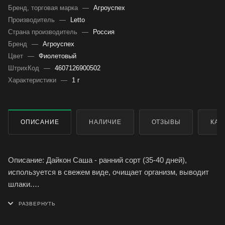
Бренд, торговая марка
—
Агроуспех
Производитель
—
Letto
Страна производитель
—
Россия
Бренд
—
Агроуспех
Цвет
—
Фиолетовый
ШтрихКод
—
4607126900502
Характеристики
—
1 г
ОПИСАНИЕ
НАЛИЧИЕ
ОТЗЫВЫ
КАК
Описание: Дайкон Саша - ранний сорт (35-40 дней),
используется в свежем виде, очищает организм, выводит
шлаки.
Свойства: Корнеплоды округлые или округло-овальные,
белые, гладкие, длиной 6-10 см, диаметр середины
корнеплода 5-9 см, массой 200-400 г. Мякоть нежная,