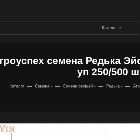
Каталог
гроуспех семена Редька Эйс 
уп 250/500 ш
—
—
—
—
Каталог
Семена
Семена овощей
Редька
Агр