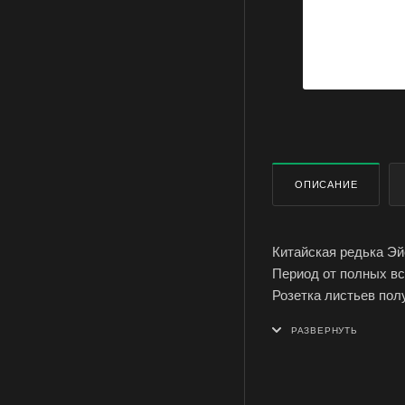
ОПИСАНИЕ
Китайская редька Эй
Период от полных вс
Розетка листьев пол
зеленая, нижняя бела
Рекомендуется для и
Семена китайской ре
можно заказать и ку