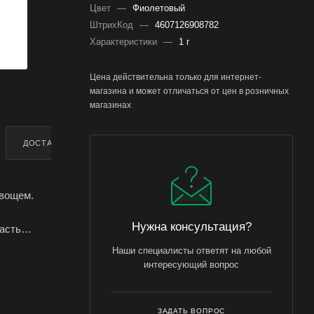
Цвет
—
Фиолетовый
ШтрихКод
—
4607126908782
Характеристики
—
1 г
Цена действительна только для интернет-
магазина и может отличаться от цен в розничных
магазинах
ДОСТАВКА
ДОПОЛНИТЕЛЬНО
овощем.
Нужна консультация?
асть
ого вкуса.
Наши специалисты ответят на любой
интересующий вопрос
Letto)
ЗАДАТЬ ВОПРОС