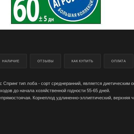
НАЛИЧИЕ
ОТЗЫВЫ
КАК КУПИТЬ
ОПЛАТА
с Спринг тип лоба - сорт среднеранний, является диетическим 
ходов до начала хозяйственной годности 55-65 дней.
упрямостоячая. Корнеплод удлиненно-эллиптический, верхняя ч
я, массой 100-220 г. Мякоть красная, сочная, нежного слабоостр
спользования в свежем виде и зимнего хранения.
дьки сорта Эйс Спринг лоба производителя Агроуспех ТД Летто (
пить оптом в Симферополе, Крыму, доставка по России.