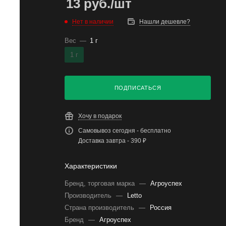
13
руб.
/шт
Нет в наличии
Нашли дешевле?
Вес
—
1 г
1 г
ПОДПИСАТЬСЯ
Хочу в подарок
Самовывоз сегодня - бесплатно
Доставка завтра - 390 ₽
Характеристики
Бренд, торговая марка
—
Агроуспех
Производитель
—
Letto
Страна производитель
—
Россия
Бренд
—
Агроуспех