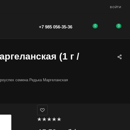
ВОЙТИ
0
0
+7 985 056-35-36
ргеланская (1 г /
роуспех семена Редька Маргеланская