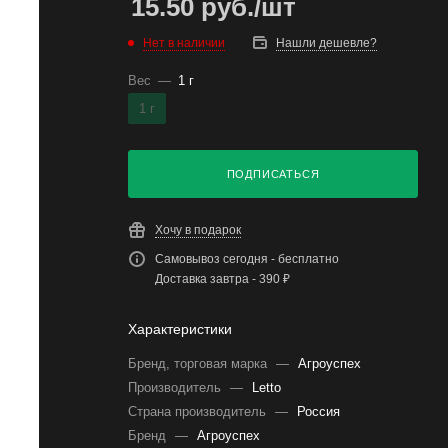
15.50
руб.
/шт
Нет в наличии
Нашли дешевле?
Вес
—
1 г
1 г
ПОДПИСАТЬСЯ
Хочу в подарок
Самовывоз сегодня - бесплатно
Доставка завтра - 390 ₽
Характеристики
Бренд, торговая марка
—
Агроуспех
Производитель
—
Letto
Страна производитель
—
Россия
Бренд
—
Агроуспех