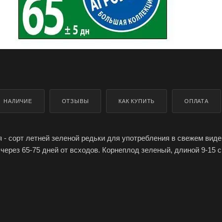
НАЛИЧИЕ
ОТЗЫВЫ
КАК КУПИТЬ
ОПЛАТА
 - сорт летней зеленой редьки для употребления в свежем виде
через 65-75 дней от всходов. Корнеплод зеленый, длиной 9-15 с
оть светло-зеленая, сочная, без горечи, имеет хорошую лежкост
 Маргеланская производителя Агроуспех ТД Летто (Letto) можно
мферополе, Крыму, доставка по России.