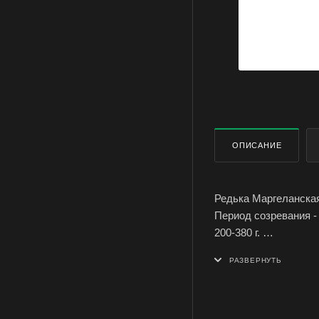
ОПИСАНИЕ
Редька Маргеланская
Период созревания - 
200-380 г.
Редька гладкая, мяк
хранения.
Семена редьки сорта
и купить оптом в Си