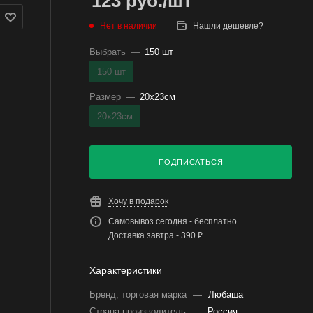
123
руб.
/шт
Нет в наличии
Нашли дешевле?
Выбрать
—
150 шт
150 шт
Размер
—
20x23см
20x23см
ПОДПИСАТЬСЯ
Хочу в подарок
Самовывоз сегодня - бесплатно
Доставка завтра - 390 ₽
Характеристики
Бренд, торговая марка
—
Любаша
Страна производитель
—
Россия