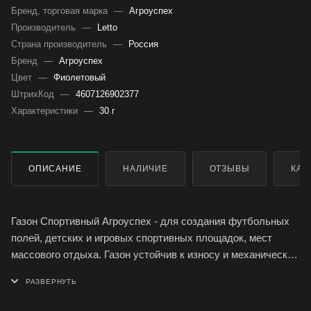
Бренд, торговая марка
—
Агроуспех
Производитель
—
Letto
Страна производитель
—
Россия
Бренд
—
Агроуспех
Цвет
—
Фиолетовый
ШтрихКод
—
4607126902377
Характеристики
—
30 г
ОПИСАНИЕ
НАЛИЧИЕ
ОТЗЫВЫ
КАК
Газон Спортивный Агроуспех - для создания футбольных
полей, детских и игровых спортивных площадок, мест
массового отдыха. Газон устойчив к износу и механическим
повреждениям, обладает высокой зимостойкостью и
засухоустойчивостью. Состав: райграс пастбищный 40%,
овсяница красная красная 35 %, мятлик луговой 15 %,