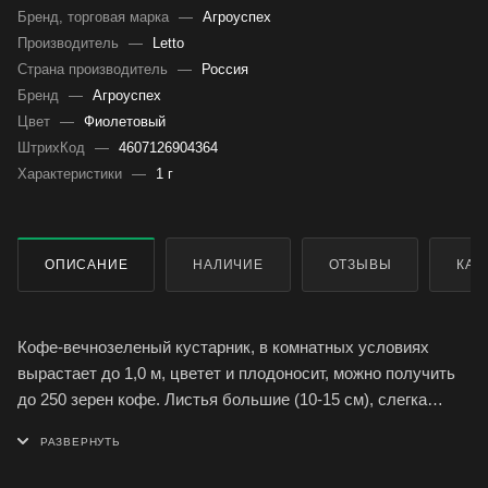
Бренд, торговая марка
—
Агроуспех
Производитель
—
Letto
Страна производитель
—
Россия
Бренд
—
Агроуспех
Цвет
—
Фиолетовый
ШтрихКод
—
4607126904364
Характеристики
—
1 г
ОПИСАНИЕ
НАЛИЧИЕ
ОТЗЫВЫ
КАК
Кофе-вечнозеленый кустарник, в комнатных условиях
вырастает до 1,0 м, цветет и плодоносит, можно получить
до 250 зерен кофе. Листья большие (10-15 см), слегка
волнистые, кожистые. Цветки белые и крупные. Плод-
ягода, в зрелом состоянии ярко-красного цвета, похожа на
плод вишни.