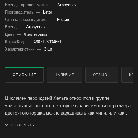
Бренд, торговая марка
—
Агроуспех
Производитель
—
Letto
Страна производитель
—
Россия
Бренд
—
Агроуспех
Цвет
—
Фиолетовый
ШтрихКод
—
4607126904661
Характеристики
—
3 шт
ОПИСАНИЕ
НАЛИЧИЕ
ОТЗЫВЫ
КАК
Цикламен персидский Хельга относится к группе
универсальных сортов, которые в зависимости от размера
цветочного горшка можно варащивать как мини, или как
средние.
Изящное растение, выровненное по всем параметрам,
хорошо растет, устойчиво к вредителям и болезням.