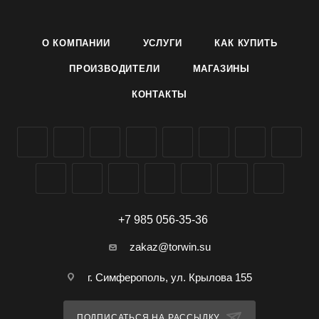
Семена персидского цикламена Хельга производителя
Агроуспех ТД Летто (Letto) можно заказать и купить оптом в
О КОМПАНИИ
УСЛУГИ
КАК КУПИТЬ
Симферополе, Крыму, доставка по всей России.
ПРОИЗВОДИТЕЛИ
МАГАЗИНЫ
КОНТАКТЫ
+7 985 056-35-36
zakaz@torwin.su
г. Симферополь, ул. Крылова 155
ПОДПИСАТЬСЯ НА РАССЫЛКУ