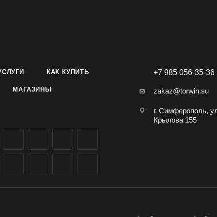
 -7...-8 °С. Глубина заделки семян 2-3 см, схема посева 25x40 с
стернака сорта Круглый производителя Агроуспех ТД Летто (Let
птом в Симферополе, Крыму, доставка по всей России.
УСЛУГИ
КАК КУПИТЬ
+7 985 056-35-36
МАГАЗИНЫ
zakaz@torwin.su
г. Симферополь, у
Крылова 155