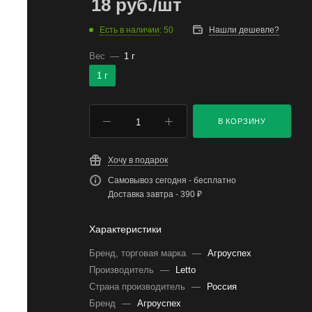
18
руб.
/шт
Есть в наличии
: 50
Нашли дешевле?
Вес
—
1 г
1 г
В КОРЗИНУ
Хочу в подарок
Самовывоз сегодня - бесплатно
Доставка завтра - 390 ₽
Характеристики
Бренд, торговая марка
—
Агроуспех
Производитель
—
Letto
Страна производитель
—
Россия
Бренд
—
Агроуспех