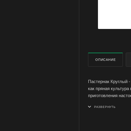
ОПИСАНИЕ
Пастернак Круглый -
как пряная культура 
приготовления насто
Корнеплод округлый,
количество витамин
Среди других корнеп
стойким растением.
температуре 5-6°С. В