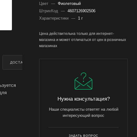
Цвет
—
Фиолетовый
ШтрихКод
—
4607126902506
Характеристики
—
1 г
Цена действительна только для интернет-
магазина и может отличаться от цен в розничных
магазинах
ДОСТАВКА
ДОПОЛНИТЕЛЬНО
ьзуется
для
Нужна консультация?
ое
Наши специалисты ответят на любой
интересующий вопрос
стать при
 -5°С,
ЗАДАТЬ ВОПРОС