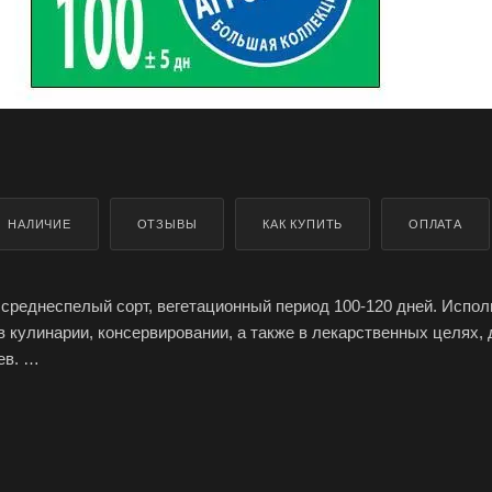
НАЛИЧИЕ
ОТЗЫВЫ
КАК КУПИТЬ
ОПЛАТА
 среднеспелый сорт, вегетационный период 100-120 дней. Испол
в кулинарии, консервировании, а также в лекарственных целях, 
ев.
 сордцевина и мякоть белая. В корнеплодах содержится больш
ов и минеральных солей. Обладает хорошей лежкостью.
лодов считается самым холодостойким и морозо-
 Выращивается безрассадным способом. Семена начинают прора
сходы появляются на 15-20-й день, переносят заморозки до -З ...