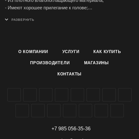
- Из плотного влагопоглащающего материала;
- Имеют хорошее прилегание к голове;
- Украшены острумными надписями в виде вышивки;
- Качественно и аккуратно пошиты;
- Выдерживают экстремальные условия;
- Долговечные, универсального размера;
- Есть мужские, женские, унисекс.
О КОМПАНИИ
УСЛУГИ
КАК КУПИТЬ
ПРОИЗВОДИТЕЛИ
МАГАЗИНЫ
КОНТАКТЫ
+7 985 056-35-36