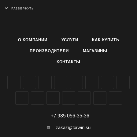
- Украшены острумными надписями в виде вышивки;
- Качественно и аккуратно пошиты;
- Выдерживают экстремальные условия;
- Долговечные, универсального размера;
- Есть мужские, женские, унисекс.
О КОМПАНИИ
УСЛУГИ
КАК КУПИТЬ
ПРОИЗВОДИТЕЛИ
МАГАЗИНЫ
КОНТАКТЫ
+7 985 056-35-36
zakaz@torwin.su