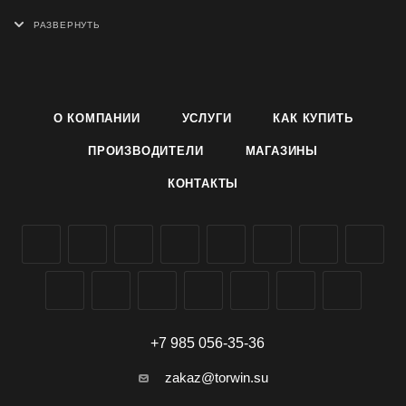
- Украшены острумными надписями в виде вышивки;
- Качественно и аккуратно пошиты;
- Выдерживают экстремальные условия;
- Долговечные, универсального размера;
- Есть мужские, женские, унисекс.
О КОМПАНИИ
УСЛУГИ
КАК КУПИТЬ
ПРОИЗВОДИТЕЛИ
МАГАЗИНЫ
КОНТАКТЫ
+7 985 056-35-36
zakaz@torwin.su