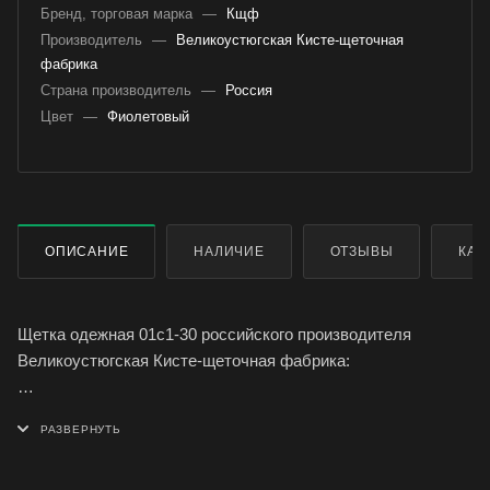
Бренд, торговая марка
—
Кщф
Производитель
—
Великоустюгская Кисте-щеточная
фабрика
Страна производитель
—
Россия
Цвет
—
Фиолетовый
ОПИСАНИЕ
НАЛИЧИЕ
ОТЗЫВЫ
КАК
Щетка одежная 01с1-30 российского производителя
Великоустюгская Кисте-щеточная фабрика:
- изготовлена из натуральной щетины
- лакированная колодка из натурального дерева (береза)