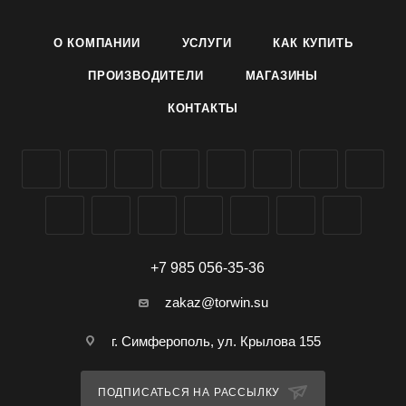
- размер колодки 160х45 мм
О КОМПАНИИ
УСЛУГИ
КАК КУПИТЬ
- применяется для деликатной очистки одежды
ПРОИЗВОДИТЕЛИ
МАГАЗИНЫ
КОНТАКТЫ
- достаточно большая, удобная в пользовании
- можно купить оптом в Симферополе и Крыму
+7 985 056-35-36
zakaz@torwin.su
г. Симферополь, ул. Крылова 155
ПОДПИСАТЬСЯ НА РАССЫЛКУ