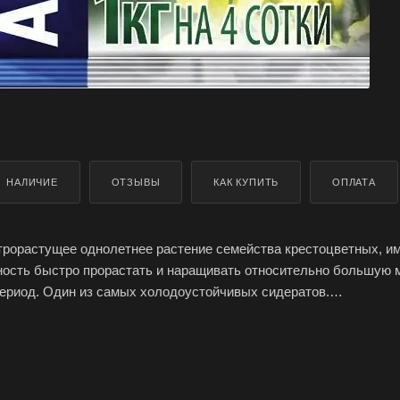
НАЛИЧИЕ
ОТЗЫВЫ
КАК КУПИТЬ
ОПЛАТА
трорастущее однолетнее растение семейства крестоцветных, и
ость быстро прорастать и наращивать относительно большую 
ериод. Один из самых холодоустойчивых сидератов.
добрение, более эффективное, чем навоз. После разложения в п
 легкоусвояемым удобрением, а почва пополняется органикой и
а из лучших культур для защиты почв от водной и ветровой эрро