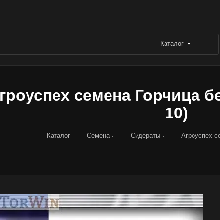
Каталог
гроуспех семена Горчица бел
10)
—
—
—
Каталог
Семена
Сидераты
Агроуспех с