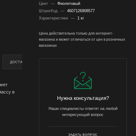
Цвет
—
Фиолетовый
ШтрихКод
—
4607126908577
Характеристики
—
1 кг
Цена действительна только для интернет-
магазина и может отличаться от цен в розничных
магазинах
ДОСТАВКА
ДОПОЛНИТЕЛЬНО
меет
массу в
Нужна консультация?
Наши специалисты ответят на любой
очве ее
интересующий вопрос
 гумусом.
зии весной
ЗАДАТЬ ВОПРОС