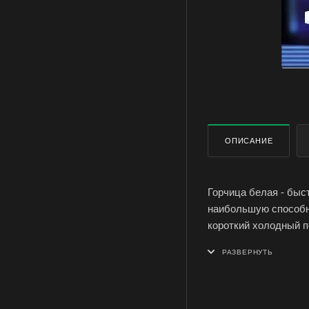
ОПИСАНИЕ
Горчица белая - быс
наибольшую способн
короткий холодный п
Горчица - зеленое у
биомасса становится
Горчица белая - одн