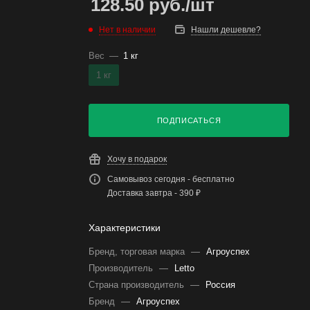
128.50
руб.
/шт
Нет в наличии
Нашли дешевле?
Вес
—
1 кг
1 кг
ПОДПИСАТЬСЯ
Хочу в подарок
Самовывоз сегодня - бесплатно
Доставка завтра - 390 ₽
Характеристики
Бренд, торговая марка
—
Агроуспех
Производитель
—
Letto
Страна производитель
—
Россия
Бренд
—
Агроуспех